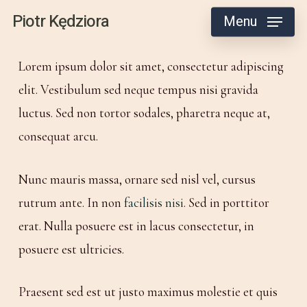
Skip
Piotr Kędziora
Menu
to
main
Lorem ipsum dolor sit amet, consectetur adipiscing
content
elit. Vestibulum sed neque tempus nisi gravida
luctus. Sed non tortor sodales, pharetra neque at,
consequat arcu.
Nunc mauris massa, ornare sed nisl vel, cursus
rutrum ante. In non
facilisis nisi
. Sed in porttitor
erat. Nulla posuere est in lacus consectetur, in
posuere est ultricies.
Praesent sed est ut justo maximus molestie et quis