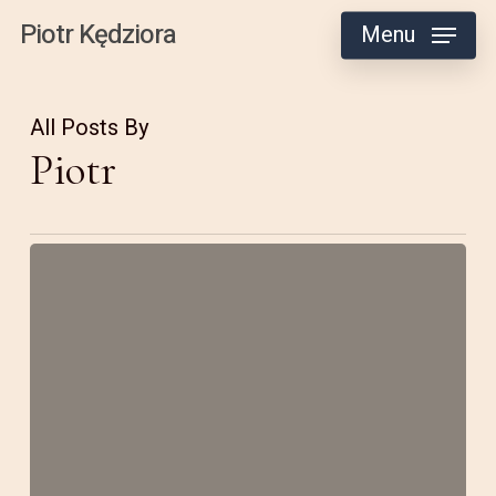
Skip
Piotr Kędziora
Menu
to
main
All Posts By
content
Piotr
Agata
i
Robert