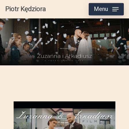
Skip
Piotr Kędziora
Menu
to
main
content