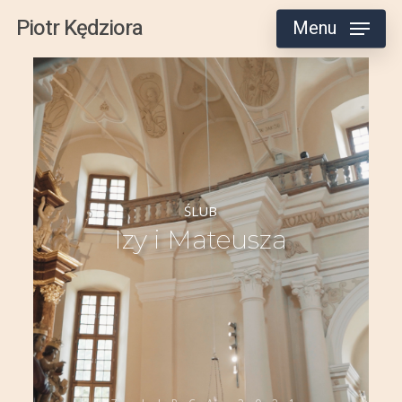
Skip
Piotr Kędziora
Menu
to
main
content